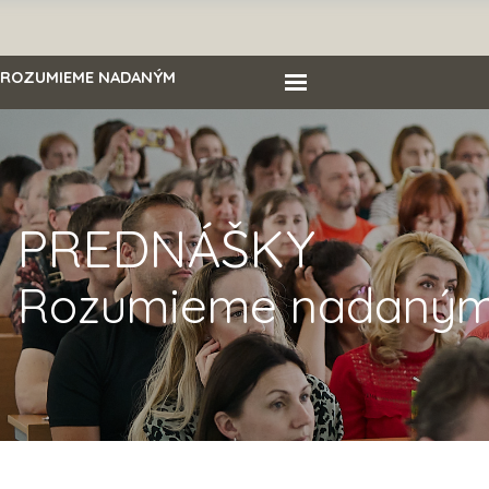
Prejsť na obsah
Preskočiť menu
ROZUMIEME NADANÝM
PREDNÁŠKY
Rozumieme nadaný