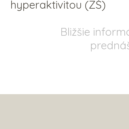
hyperaktivitou (ZŠ)
Bližšie inform
predná