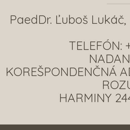
PaedDr. Ľuboš Lukáč,
TELEFÓN: +
NADAN
KOREŠPONDENČNÁ ADR
ROZ
HARMINY 244